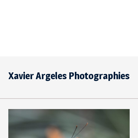
Skip
to
Xavier Argeles Photographies
content